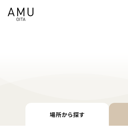
場所から
探す