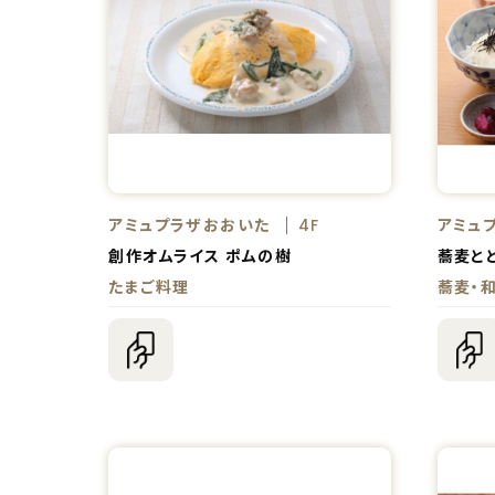
アミュプラザおおいた
アミュ
4F
創作オムライス ポムの樹
蕎麦と
たまご料理
蕎麦・