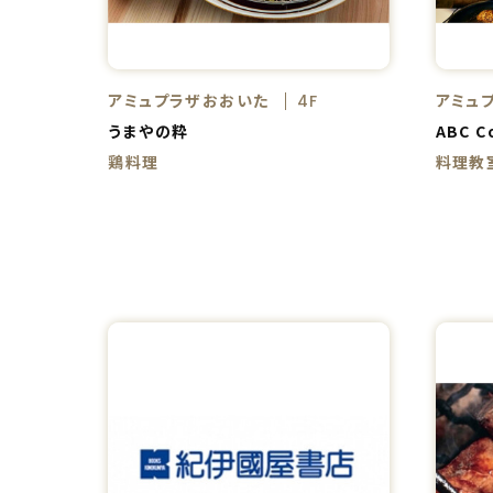
アミュプラザおおいた
アミュ
4F
うまやの粋
ABC C
鶏料理
料理教