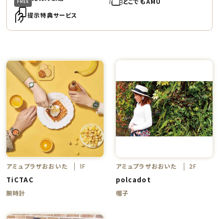
どこでもAMU
提示特典サービス
アミュプラザおおいた
アミュプラザおおいた
1F
2F
TiCTAC
polcadot
腕時計
帽子