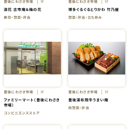
豊後にわさき市場
豊後にわさき市場
1F
1F
浪花 古市庵＆梅の花
博多ぐるぐるとりかわ 竹乃屋
寿司・惣菜・弁当
惣菜・弁当・立ち呑み
豊後にわさき市場
豊後にわさき市場
1F
1F
ファミリーマート（豊後にわさき
豊後湯布院牛うまい庵
市場）
肉惣菜・弁当
コンビニエンスストア