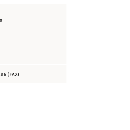
0
0
96 (FAX)