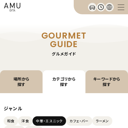
GOURMET
GUIDE
グルメガイド
場所から
カテゴリから
キーワードから
探す
探す
探す
ジャンル
和食
洋食
中華・エスニック
カフェ・バー
ラーメン