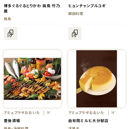
博多ぐるぐるとりかわ 焼鳥 竹乃
ヒョンチャンプルコギ
屋
韓国料理
焼鳥
アミュプラザおおいた
アミュプラザおおいた
1F
1F
豊後酒場
由布院ミルヒ大分駅店
焼鳥・海鮮料理
洋菓子