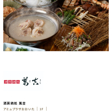
酒房鶏処 萬吉
アミュプラザおおいた
1F