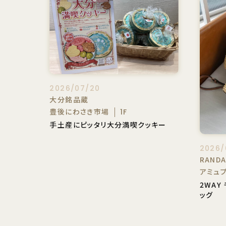
2026/07/20
大分銘品蔵
豊後にわさき市場
1F
手土産にピッタリ大分満喫クッキー
2026/
RAND
アミュ
2WAY
ッグ