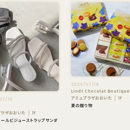
2026/07/18
Lindt Chocolat Boutique
アミュプラザおおいた
1F
07/19
夏の贈り物
A
プラザおおいた
1F
ヒールビジューストラップサンダ