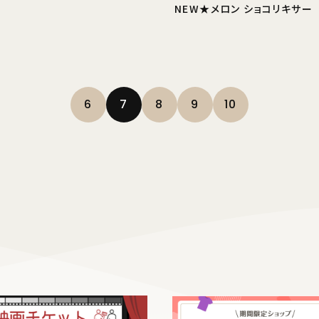
NEW★メロン ショコリキサー
6
7
8
9
10