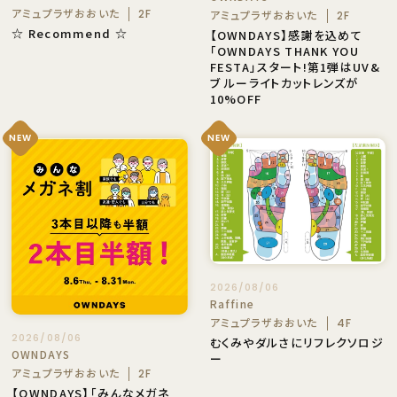
アミュプラザおおいた
2F
アミュプラザおおいた
2F
☆ Recommend ☆
【OWNDAYS】感謝を込めて
「OWNDAYS THANK YOU
FESTA」スタート!第1弾はUV&
ブ ルーライトカットレンズが
10%OFF
NEW
NEW
2026/08/06
Raffine
アミュプラザおおいた
4F
2026/08/06
むくみやダルさにリフレクソロジ
OWNDAYS
ー
アミュプラザおおいた
2F
【OWNDAYS】「みんなメガネ