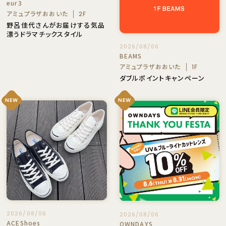
eur3
アミュプラザおおいた
2F
野呂佳代さんがお届けする気品
漂うドラマチックスタイル
2026/08/06
BEAMS
アミュプラザおおいた
1F
ダブルポイントキャンペーン
NEW
NEW
2026/08/06
2026/08/06
ACEShoes
OWNDAYS