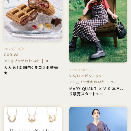
2026/08/05
GODIVA
アミュプラザおおいた
1F
大人気！南国白くまコラボ発売
2026/08/05
★
VIS/ロペピクニック
アミュプラザおおいた
2F
MARY QUANT × VIS 本日よ
り販売スタート✨✨