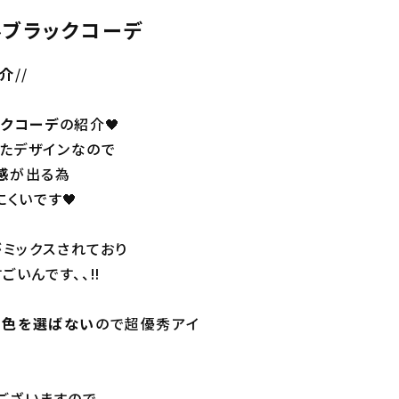
オールブラックコーデ
紹介
//
ックコーデ
の紹介🖤
たデザインなので
感
が出る為
くいです🖤
ミックスされており
ごいんです、、‼︎
の色を選ばない
ので超優秀アイ
ございますので