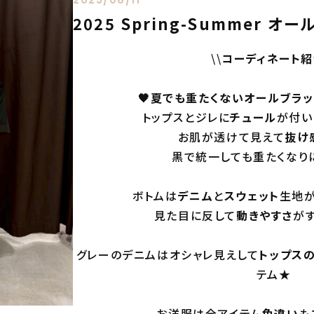
2025 Spring-Summer 
\\
コーディネート
🖤夏でも重たくないオールブラ
トップスとジレに
チュール
が付い
お肌が透けて見えて
抜け
黒で統一しても重たくなりに
ボトムは
デニム
と
スウェット
生地が
見た目に反して
動きやすさ
がす
グレーのデニムはオシャレ見えして
トップス
テム★
お洋服は全アイテム
色違い
も