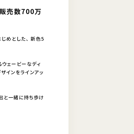
販売数700万
じめとした、 新色5
るウェービーなディ
デザインをラインアッ
思い出と一緒に持ち歩け