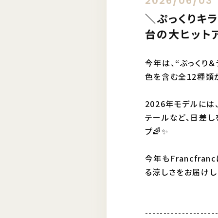
2026/06/03
＼ぷっくりキラ
台の大ヒットア
今年は、“ぷっくり＆
色を含む全12種類が
2026年モデルに
テールなど、日差し
プ🌈✨
今年もFrancfr
る涼しさをお届けし
-------------------