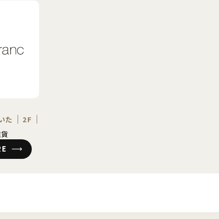
いた
2F
雑貨
RE