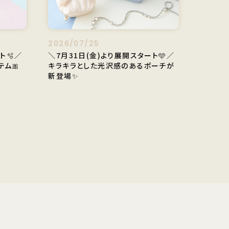
2026/07/25
ト🫧／
＼7月31日(金)より展開スタート🩵／
ム🎀
キラキラとした光沢感のあるポーチが
新登場✨