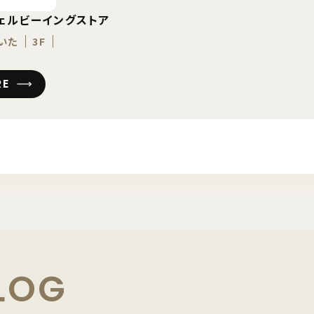
ェルビーイングストア
いた
3F
RE
LOG