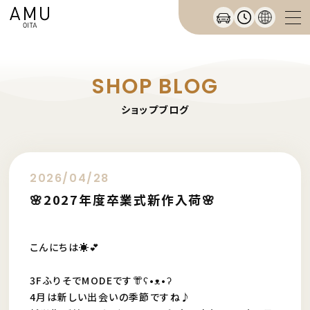
SHOP BLOG
ショップブログ
2026/04/28
🌸2027年度卒業式新作入荷🌸
こんにちは☀️💕
3FふりそでMODEです👘ʕ•ᴥ•ʔ
4月は新しい出会いの季節ですね♪