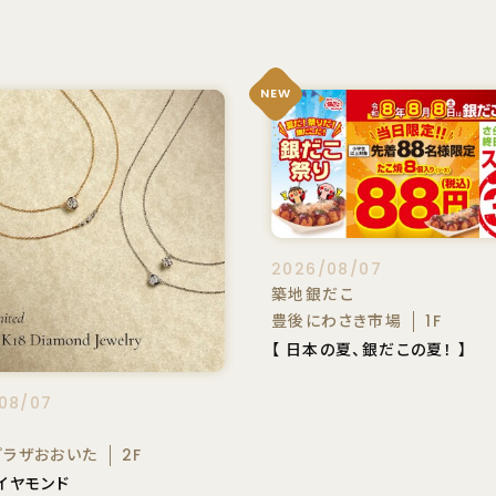
NEW
2026/08/07
築地銀だこ
豊後にわさき市場
1F
【 日本の夏、銀だこの夏！ 】
08/07
M
プラザおおいた
2F
イヤモンド