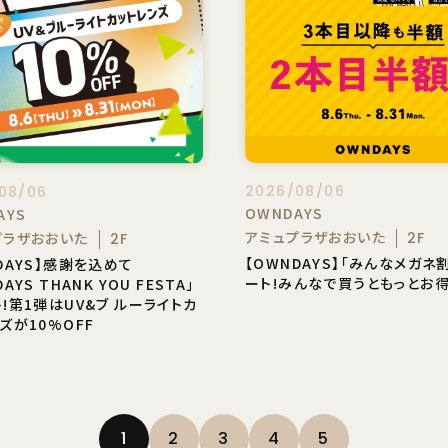
2026/08/06
08/06
OWNDAYS
AYS
アミュプラザおおいた
プラザおおいた
2F
2F
【OWNDAYS】「みんなメガネ
DAYS】感謝を込めて
ート!みんなで買うともっとお得
AYS THANK YOU FESTA」
!第1弾はUV&ブ ルーライトカ
ズが10%OFF
1
2
3
4
5