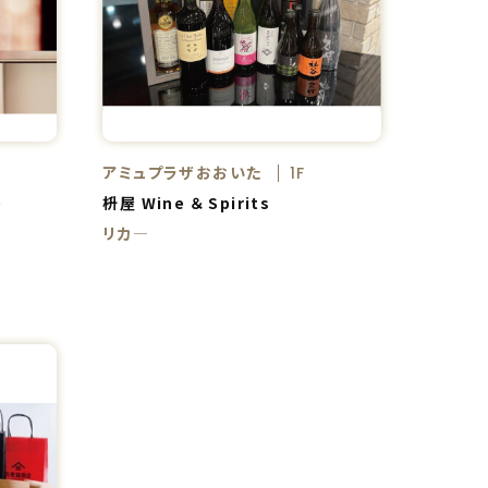
アミュプラザおおいた
1F
e
枡屋 Wine ＆ Spirits
リカ―