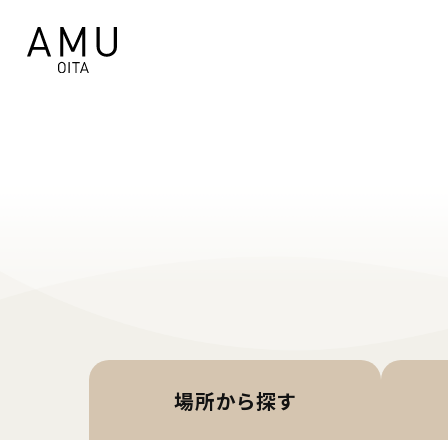
場所から
探す