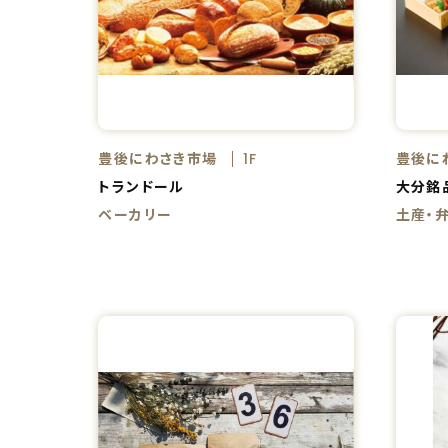
豊後にわさき市場
豊後に
1F
トランドール
大分銘
ベーカリー
土産・