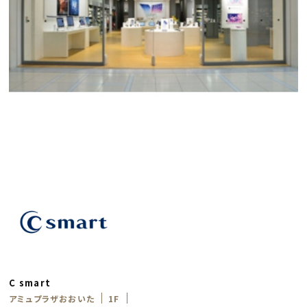
C smart
アミュプラザおおいた
1F