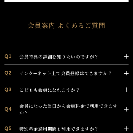
は、会員希望者及び前項の手続き完了により会員となっ
たお客さまが、次の各号の１に該当することが判明した
場合には、当該会員希望者の登録を承認しない、又は会
員登録を取り消すことができます。
会員案内 よくあるご質問
(1) 会員希望者が当社の定める、以下の施設の利用制限
に抵触する場合
① 入れ墨、タトゥー（シール類含む、大小にかかわら
ず）をされている方
② 泥酔されている方
会員特典の詳細を知りたいのですが？
Q1
③ 皮膚疾患、その他の伝染病の恐れのある方
④ 他のお客さまのご迷惑となる行為、危険な行為をさ
インターネット上で会員登録はできますか？
れたと当社が判断した方
Q2
⑤ おむつの取れていない方
⑥ ペットをお連れの方
こどもも会員になれますか？
Q3
⑦ 脱衣室及び浴室（ヒーリングスパ内の各室を含む）
において、カメラ、ビデオカメラ、携帯電話のカメ
ラ等で撮影された方
会員になった当日から会員料金で利用できます
Q4
(2) 会員希望者が存在しない場合
か？
(3) 会員希望者が日本国外に居住する場合
(4) 会員希望者が既に会員になっている場合
特別料金適用期間も利用できますか？
Q5