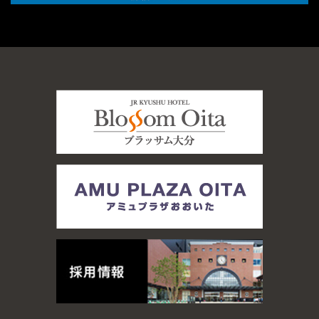
第2条（入会方法）
1. 会員希望者は所定の申込用紙に必要事項を記入のうえ施
設へお申込みください。
2. 申込みに際して、本人であることが確認できる書類（以
下「ご本人様確認書類」という）を提示していただく場
合があります。
3. 申込みは、会員希望者本人のみができるものとし、本人
以外が代理で申し込むことはできません。
第3条（会員証）
1. 会員には会員証を発行します。会員は署名欄に自己の署
名を行わなければなりません。
2. 会員証は署名した会員本人以外は使用できません。
第4条（会員資格の有効期間）
1. 会員資格の有効期間は入会の日の翌日から1年間としま
す。