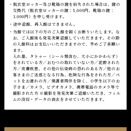
・脱衣室ロッカー及び靴箱の鍵を紛失された場合は、鍵の
交換代（脱衣室ロッカーの鍵：5,000円、靴箱の鍵：
3,000円）を申し受けます。
・途中退館、再入館はできません。
・当館では以下の方のご入館を固くお断りいたします。な
お、ご入館後も発見次第退館していただきます。その際
の入館料はお支払いいただきますので、予めご了承願い
ます。
入れ墨、タトゥー（シール類含む、大小にかかわらず）
をされている方／おむつの取れていない方／泥酔された
方／皮膚疾患、その他の伝染病の恐れのある方／他のお
客さまのご迷惑となる行為、危険な行為をされた方／ペ
ットをお連れの方／保護者同伴を除く、小学生以下のお
子さま／カメラ、ビデオカメラ、携帯電話のカメラ等で
撮影された方 ※撮影を発見次第ご退館いただき、フィル
ムの没収・データの消去をさせていただきます。