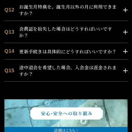
① 暴力的な要求行為
お誕生月特典を、誕生月以外の月に利用できま
② 法的責任を超えた不当な要求行為
Q12
すか？
③ 脅迫的な言動をし、又は暴力を用いる行為
④ 風説を流布し、偽計を用い又は威力を用いて当社の
信用を毀損し、又は当社の業務を妨害する行為
会員証を紛失した場合はどうすればいいです
Q13
⑤ その他前各号に準ずる行為
か？
(10) 再登録を希望する会員希望者が過去に前各号に定め
る会員資格の停止、抹消の事由のいずれかに該当する
更新手続きは具体的にどうすればいいですか？
Q14
場合
(11) その他、会員希望者を会員とすることを不適当と当
途中退会を希望した場合、入会金は返金されま
社が判断した場合
Q15
すか？
3. 当社は、前項の規定により当社が会員登録の不承認又は
取消しを行ったことにより会員希望者又は会員に不利益
又は損害が生じた場合であっても、一切の責任を負いま
せん。
4. 当会は、個人を対象とします。法人はお申込みいただけ
ません。
5. 会員は施設を利用する場合、関係法令、本規約および施
設が定める規則・利用条件を遵守するものとします。