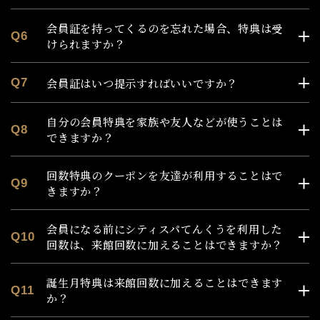
(5) 会員希望者が過去に本規約違反等によって、会員資
格が停止され、又は抹消されている場合
会員証を持ってくるのを忘れた場合、特典は受
Q6
(6) 会員登録手続きに際し、当社に届け出た事項に虚
けられますか？
偽・誤記又は記入漏れがあった場合
(7) 会員希望者が後見、補佐、補助開始の審判を受けて
会員証はいつ提示すればいいですか？
Q7
おり、成年後見人、補佐人、補助人の同意等を受けて
いない場合
(8) 会員希望者が小学生以下の場合若しくは中学生以上
自分の会員特典を家族や友人などが使うことは
Q8
18歳未満で入会について親権者の同意を得ていない場
できますか？
合
(9) 会員希望者が反社会的勢力若しくは反社会的勢力と
回数特典のクーポンを友達が利用することはで
Q9
何らかの関係を有する者である場合若しくはそのおそ
きますか？
れがあると当社が認めた場合若しくは反社会的行為を
行うと当社が判断した場合
会員になる前にシティスパてんくうを利用した
(注1) 「反社会的勢力」とは、暴力団、暴力団員、暴力
Q10
回数は、来館回数に加えることはできますか？
団準構成員、暴力団関係企業、総会屋等、社会運動等
標ぼうゴロ又は特殊知能暴力集団等、その他これらに
準ずる者をいう。
誕生月特典は来館回数に加えることはできます
Q11
(注2) 「反社会的行為」とは、自ら又は第三者を利用し
か？
た次の各号に掲げる行為をいう。