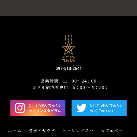
2. 会員資格は継続することができ、更新後の有効期間は更
新前の有効期間満了日の翌日から1年間とします。
第5条（会員資格の更新）
1. 会員資格の更新は有効期間満了日の1ヶ月前から有効期
間満了日の1ヶ月後までの間で行うことができます。
第6条（入会金・更新料）
1. 入会金は1,000円とします。
2. 更新料は500円とします。ただし、更新前1年間の有効期
間内に1回以上、施設のご利用がある場合は更新料を無料
営業時間 11：00～24：00
とします。
（ ホテル宿泊客専用 6：00 ～ 9：30 ）
3. 支払った入会金及び更新料は返金できません。
第7条（会員登録の停止等）
1. 次の各号の1に該当する場合、当社は事前に会員に何ら
通知又は催告することなく会員登録を停止し、又は抹消
ホーム
温泉・サウナ
ヒーリングスパ
カフェバー
することができます。